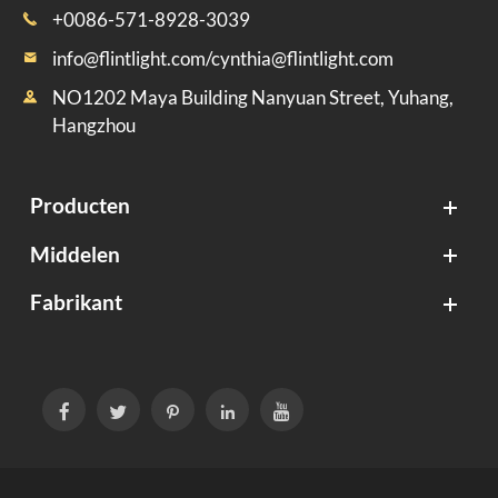
+0086-571-8928-3039

info@flintlight.com/cynthia@flintlight.com

NO1202 Maya Building Nanyuan Street, Yuhang,

Hangzhou
Producten
Middelen
Fabrikant




