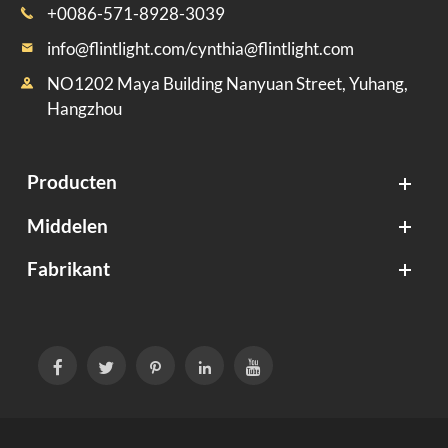
+0086-571-8928-3039

info@flintlight.com/cynthia@flintlight.com

NO1202 Maya Building Nanyuan Street, Yuhang,

Hangzhou
Producten
Middelen
Fabrikant




